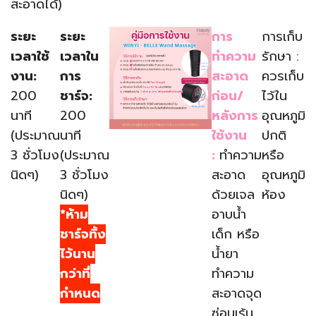
สะอาดได้)
ระยะ
ระยะ
การ
การเก็บ
เวลาใช้
เวลาใน
ทำความ
รักษา :
งาน:
การ
สะอาด
ควรเก็บ
200
ชาร์จ:
ก่อน/
ไว้ใน
นาที
200
หลังการ
อุณหภูมิ
(ประมาณ
นาที
ใช้งาน
ปกติ
3 ชั่วโมง
(ประมาณ
:
ทำความ
หรือ
นิดๆ)
3 ชั่วโมง
สะอาด
อุณหภูมิ
นิดๆ)
ด้วยเจล
ห้อง
*ห้าม
อาบน้ำ
ชาร์จทิ้ง
เด็ก หรือ
ไว้นาน
น้ำยา
กว่าที่
ทำความ
กำหนด
สะอาดจุด
ซ่อนเร้น