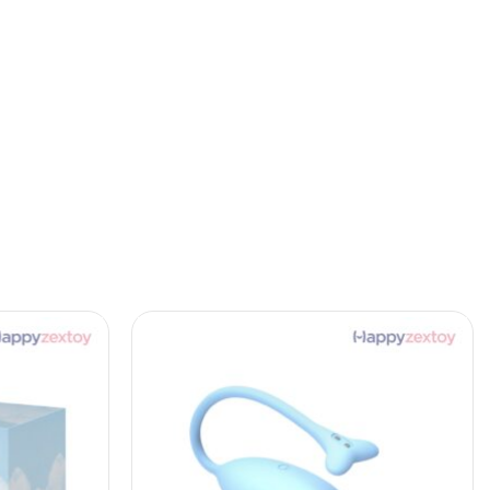
or – Henry
Anal Plug (Size M)
฿
250.00
ก
สั่งซื้อที่เว็บหลัก