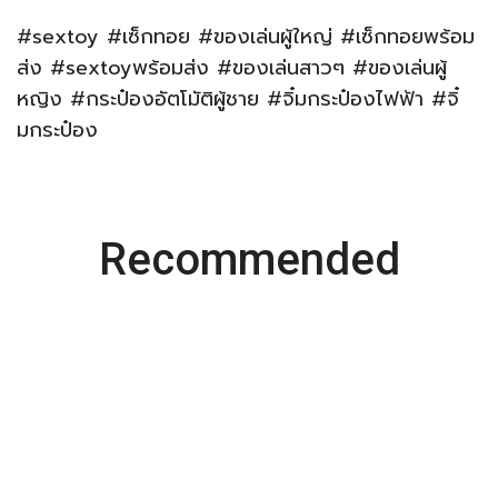
#sextoy #เซ็กทอย #ของเล่นผู้ใหญ่ #เซ็กทอยพร้อม
ส่ง #sextoyพร้อมส่ง #ของเล่นสาวๆ #ของเล่นผู้
หญิง #กระป๋องอัตโมัติผู้ชาย #จิ๋มกระป๋องไฟฟ้า #จิ๋
มกระป๋อง
Recommended