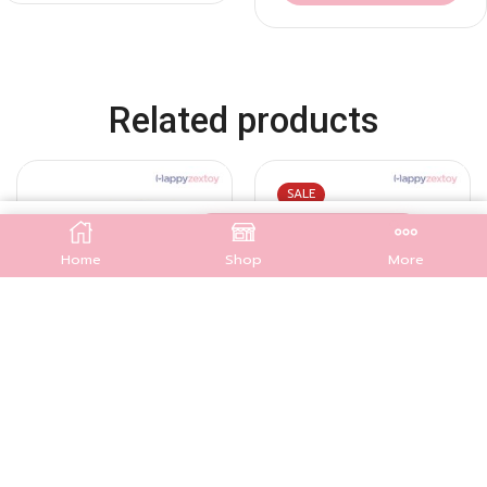
Related products
SALE
฿
1,490.00
สั่งซื้อที่เว็บหลัก
Home
Shop
More
QUICK VIEW
QUICK VIEW
blush – Jelly clear M
Chu chen – Moon Rabbit
฿
1,090.00
฿
890.00
฿
790.00