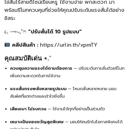
ไข่สั่นไร้สายดีไซน์เรียบหรู ใช้งานง่าย พกสะดวก มา
พร้อมรีโมทควบคุมที่ช่วยให้คุณปรับระดับแรงสั่นได้อย่าง
อิสระ
૮₍ •⤙•˶₊˚ෆ
“ปรับสั่นได้ 10 รูปแบบ”
คลิปสินค้า :
https://url.in.th/vpmTY
คุณสมบัติเด่น ⋆.˚
ควบคุมความแรงได้ตามต้องการ
— ปรับระดับการสั่นด้วยรีโมท
เพิ่มความสะดวกในการใช้งาน
แรงสั่นทรงพลังหลายรูปแบบ
— โหมดสั่นหลากหลาย มอบ
สัมผัสที่แตกต่างและเร้าใจยิ่งขึ้น
เสียงเบา ไม่รบกวน
— ใช้งานได้ทุกที่อย่างเป็นส่วนตัว
เหมาะเป็นของขวัญสุดพิเศษ
— มอบให้คนรักในโอกาสพิเศษได้