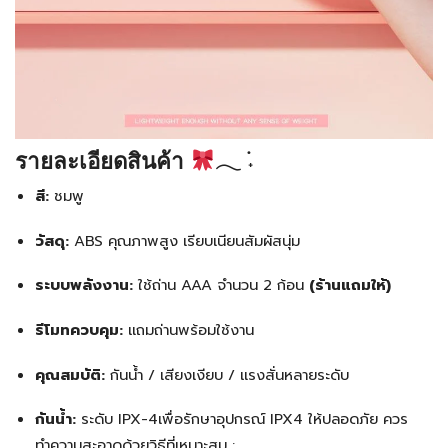
รายละเอียดสินค้า
𓂃 ࣪˖
สี:
ชมพู
วัสดุ:
ABS คุณภาพสูง เรียบเนียนสัมผัสนุ่ม
ระบบพลังงาน:
ใช้ถ่าน AAA จำนวน 2 ก้อน
(ร้านแถมให้)
รีโมทควบคุม:
แถมถ่านพร้อมใช้งาน
คุณสมบัติ:
กันน้ำ / เสียงเงียบ / แรงสั่นหลายระดับ
กันน้ำ:
ระดับ IPX-4เพื่อรักษาอุปกรณ์ IPX4 ให้ปลอดภัย ควร
ทำความสะอาดด้วยวิธีที่เหมาะสม :