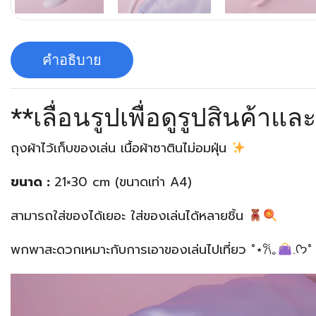
คำอธิบาย
**เลื่อนรูปเพื่อดูรูปสินค้าแล
ถุงผ้าไว้เก็บของเล่น เนื้อผ้าซาตินไม่อมฝุ่น
ขนาด :
21×30 cm (ขนาดเท่า A4)
สามารถใส่ของได้เยอะ ใส่ของเล่นได้หลายชิ้น
พกพาสะดวกเหมาะกับการเอาของเล่นไปเที่ยว ˚⋆𐙚｡
.ᡣ𐭩˚