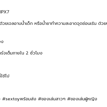
 IPX7
วยเจลอาบน้ำเด็ก หรือน้ำยาทำความสะอาดจุดซ่อนเร้น ด้วยน้ำ
อง
ร์จเต็มภายใน 2 ชั่วโมง
่ใช้ไป
ง #sextoyพร้อมส่ง #ของเล่นสาวๆ #ของเล่นผู้หญิง