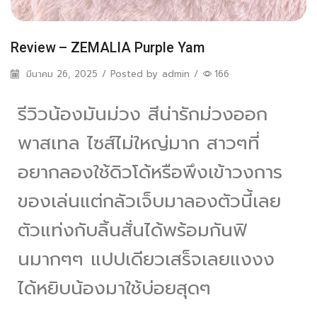
Review – ZEMALIA Purple Yam
มีนาคม 26, 2025
/
Posted by
admin
/
166
รีวิวน้องมันม่วง สีน่ารักม่วงออก
พาสเทล ไซส์ไม่ใหญ่มาก สาวๆที่
อยากลองใช้ดิวโด้หรือพึงเข้าวงการ
ของเล่นแต่กลัวเจ็บมาลองตัวนี้เลย
ตัวแท่งกับลิ้นสั่นได้พร้อมกันฟิ
นมากๆๆ แปปเดียวเสร็จเลยแงงง
ได้หยิบน้องมาใช้บ่อยสุดๆ