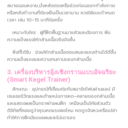
สบายนอนหงาย,นั่งหลังตรงหรือช่วงก่อนออกกำลังกาย
หรือหลังทำงานที่ต้องยืนเป็นเวลานาน ควรใช้แบบกำหนด
เวลา เช่น 10–15 นาทีต่อครั้ง
เหมาะกับใคร : ผู้ที่ฝึกพื้นฐานมาแล้วและต้องการ พิ่ม
ความแข็งแรงให้กล้ามเนื้อจริงจังขึ้น
สิ่งที่ได้รับ : ช่วยให้กล้ามเนื้อตอบสนองแรงต้านได้ดีขึ้น
ความแข็งแรงและความทนทานของกล้ามเนื้อ
3. เครื่องบริหารอุ้งเชิงกรานแบบอัจฉริยะ
(Smart Kegel Trainer)
ลักษณะ : อุปกรณ์ที่เชื่อมต่อกับสมาร์ตโฟนผ่านแอป มี
เซนเซอร์วัดแรงและตำแหน่งการหด–คลายของกล้ามเนื้อ
และแสดงผลเป็นกราฟ/แผนฝึก เหมือนเป็นโค้ชส่วนตัว
ดิจิทัลที่คอยดูว่าคุณหดแรงพอไหม หดถูกจังหวะหรือเปล่า
ทำให้การฝึกมีแบบแผนและไม่เดาเอง