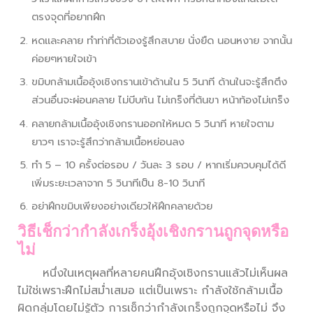
ตรงจุดที่อยากฝึก
หดและคลาย ทำท่าที่ตัวเองรู้สึกสบาย นั่งยืด นอนหงาย จากนั้น
ค่อยๆหายใจเข้า
ขมิบกล้ามเนื้ออุ้งเชิงกรานเข้าด้านใน 5 วินาที ด้านในจะรู้สึกตึง
ส่วนอื่นจะผ่อนคลาย ไม่บีบก้น ไม่เกร็งที่ต้นขา หน้าท้องไม่เกร็ง
คลายกล้ามเนื้ออุ้งเชิงกรานออกให้หมด 5 วินาที หายใจตาม
ยาวๆ เราจะรู้สึกว่ากล้ามเนื้อหย่อนลง
ทำ 5 – 10 ครั้งต่อรอบ / วันละ 3 รอบ / หากเริ่มควบคุมได้ดี
เพิ่มระยะเวลาจาก 5 วินาทีเป็น 8-10 วินาที
อย่าฝึกขมิบเพียงอย่างเดียวให้ฝึกคลายด้วย
วิธีเช็กว่ากำลังเกร็งอุ้งเชิงกรานถูกจุดหรือ
ไม่
หนึ่งในเหตุผลที่หลายคนฝึกอุ้งเชิงกรานแล้วไม่เห็นผล
ไม่ใช่เพราะฝึกไม่สม่ำเสมอ แต่เป็นเพราะ กำลังใช้กล้ามเนื้อ
ผิดกลุ่มโดยไม่รู้ตัว การเช็กว่ากำลังเกร็งถูกจุดหรือไม่ จึง