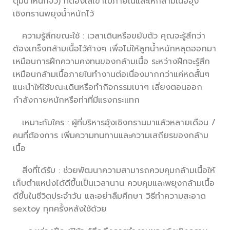
ตุ้มน้ำหนักจิ๋ว) ที่ต้องใส่เข้าไปภายในและให้กล้ามเนื้ออุ้ง
เชิงกรานพยุงน้ำหนักไว้
ความรู้สึกขณะใช้ : เวลาเดินหรือขยับตัว คุณจะรู้สึกว่า
ต้องเกร็งกล้ามเนื้อไว้ค้างๆ เพื่อไม่ให้ลูกน้ำหนักหลุดออกมา
เหมือนการฝึกความคงทนของกล้ามเนื้อ ระหว่างฝึกจะรู้สึก
เหมือนกล้ามเนื้อภายในทำงานต่อเนื่องมากกว่าแค่หดสั้นๆ
แนะนำให้ใช้ขณะเดินหรือทำกิจกรรมเบาๆ เลี่ยงตอนออก
กำลังกายหนักหรือท่าที่มีแรงกระแทก
เหมาะกับใคร : ผู้ที่บริหารอุ้งเชิงกรานมาแล้วหลายเดือน /
คนที่ต้องการ เพิ่มความทนทานและความเสถียรของกล้าม
เนื้อ
สิ่งที่ได้รับ : ช่วยพัฒนาความสามารถควบคุมกล้ามเนื้อให้
เก็บตำแหน่งได้ดีขึ้นเป็นเวลานาน ควบคุมและพยุงกล้ามเนื้อ
ดีขึ้นในชีวิตประจำวัน และอย่าลืมศึกษา วิธีทำความสะอาด
sextoy ทุกครั้งหลังใช้ด้วย