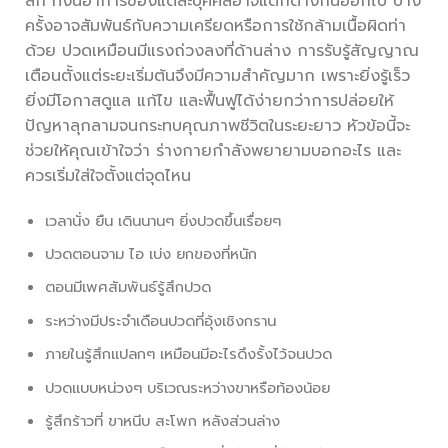
ลึก ทั้งนี้อาการของแต่ละบุคคลอาจแตกต่างกันออกไป บาง
ครั้งอาจสัมพันธ์กับความเครียดหรือการใช้กล้ามเนื้อผิดท่า
ด้วย ปวดเหมือนมีแรงถ่วงลงที่ด้านล่าง การรับรู้สัญญาณ
เตือนตั้งแต่ระยะเริ่มต้นจึงมีความสำคัญมาก เพราะยิ่งรู้เร็ว
ยิ่งมีโอกาสดูแล แก้ไข และฟื้นฟูได้ง่ายกว่าการปล่อยให้
ปัญหาลุกลามจนกระทบคุณภาพชีวิตในระยะยาว หัวข้อนี้จะ
ช่วยให้คุณเข้าใจว่า ร่างกายกำลังพยายามบอกอะไร และ
ควรเริ่มใส่ใจตั้งแต่จุดไหน
เวลานั่ง ยืน เดินนานๆ ยิ่งปวดขึ้นเรื่อยๆ
ปวดตอนจาม ไอ เบ่ง ยกของที่หนัก
ตอนมีเพศสัมพันธ์รู้สึกปวด
ระหว่างมีประจำเดือนปวดที่อุ้งเชิงกราน
ภายในรู้สึกแปลกๆ เหมือนมีอะไรดึงรั้งไว้จนปวด
ปวดแบบหน่วงๆ บริเวณระหว่างขาหรือท้องน้อย
รู้สึกร้าวที่ ขาหนีบ สะโพก หลังส่วนล่าง