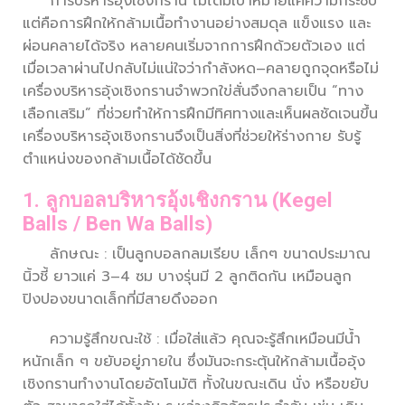
การบริหารอุ้งเชิงกราน ไม่ได้มีเป้าหมายแค่ความกระชับ
แต่คือการฝึกให้กล้ามเนื้อทำงานอย่างสมดุล แข็งแรง และ
ผ่อนคลายได้จริง หลายคนเริ่มจากการฝึกด้วยตัวเอง แต่
เมื่อเวลาผ่านไปกลับไม่แน่ใจว่ากำลังหด–คลายถูกจุดหรือไม่
เครื่องบริหารอุ้งเชิงกรานจำพวกใข่สั่นจึงกลายเป็น “ทาง
เลือกเสริม” ที่ช่วยทำให้การฝึกมีทิศทางและเห็นผลชัดเจนขึ้น
เครื่องบริหารอุ้งเชิงกรานจึงเป็นสิ่งที่ช่วยให้ร่างกาย รับรู้
ตำแหน่งของกล้ามเนื้อได้ชัดขึ้น
1. ลูกบอลบริหารอุ้งเชิงกราน (Kegel
Balls / Ben Wa Balls)
ลักษณะ : เป็นลูกบอลกลมเรียบ เล็กๆ ขนาดประมาณ
นิ้วชี้ ยาวแค่ 3–4 ซม บางรุ่นมี 2 ลูกติดกัน เหมือนลูก
ปิงปองขนาดเล็กที่มีสายดึงออก
ความรู้สึกขณะใช้ : เมื่อใส่แล้ว คุณจะรู้สึกเหมือนมีน้ำ
หนักเล็ก ๆ ขยับอยู่ภายใน ซึ่งมันจะกระตุ้นให้กล้ามเนื้ออุ้ง
เชิงกรานทำงานโดยอัตโนมัติ ทั้งในขณะเดิน นั่ง หรือขยับ