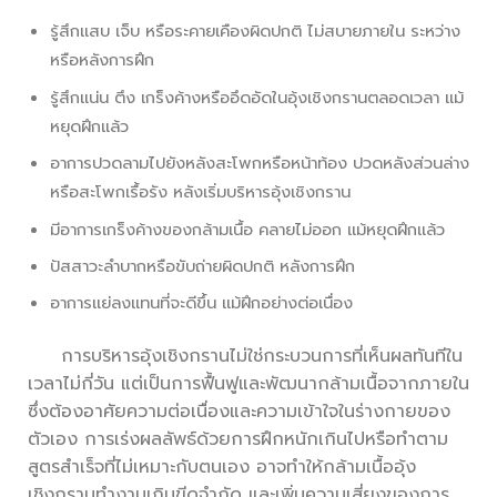
รู้สึกแสบ เจ็บ หรือระคายเคืองผิดปกติ ไม่สบายภายใน
ระหว่าง
หรือหลังการฝึก
รู้สึกแน่น ตึง เกร็งค้างหรืออึดอัดในอุ้งเชิงกรานตลอดเวลา แม้
หยุดฝึกแล้ว
อาการปวดลามไปยังหลังสะโพกหรือหน้าท้อง ปวดหลังส่วนล่าง
หรือสะโพกเรื้อรัง
หลังเริ่มบริหารอุ้งเชิงกราน
มีอาการเกร็งค้างของกล้ามเนื้อ
คลายไม่ออก แม้หยุดฝึกแล้ว
ปัสสาวะลำบากหรือขับถ่ายผิดปกติ
หลังการฝึก
อาการแย่ลงแทนที่จะดีขึ้น
แม้ฝึกอย่างต่อเนื่อง
การบริหารอุ้งเชิงกรานไม่ใช่กระบวนการที่เห็นผลทันทีใน
เวลาไม่กี่วัน แต่เป็นการฟื้นฟูและพัฒนากล้ามเนื้อจากภายใน
ซึ่งต้องอาศัยความต่อเนื่องและความเข้าใจในร่างกายของ
ตัวเอง การเร่งผลลัพธ์ด้วยการฝึกหนักเกินไปหรือทำตาม
สูตรสำเร็จที่ไม่เหมาะกับตนเอง อาจทำให้กล้ามเนื้ออุ้ง
เชิงกรานทำงานเกินขีดจำกัด และเพิ่มความเสี่ยงของการ