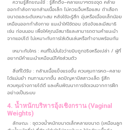
ความรู้สึกขณะใช้ : รู้สึกตึง–คลายเบาๆตรงจุด คล้าย
ออกกำลังกายกล้ามเนื้อเล็ก ไม่ควรเจ็บหรือแสบ ถ้าเลือก
ขนาดและระดับเหมาะสม หลังใช้จะรู้สึก อุ่นหรือเมื่อยเล็กน้อย
เหมือนออกกำลังกาย แนะนำให้ใช้ตอน จริงจังและมีสมาธิ
เช่น ก่อนนอน เพื่อให้คุณมีสมาธิและสามารถตามคำแนะนำ
จากแอปได้ ไม่เหมาะกับการใส่เดินเล่นหรือทำงานพร้อมกัน
เหมาะกับใคร : คนที่ไม่มั่นใจว่าขมิบถูกจริงหรือเปล่า / ผู้ที่
อยากมีคำแนะนำเหมือนมีโค้ชส่วนตัว
สิ่งที่ได้รับ : กล้ามเนื้อแข็งแรงขึ้น ควบคุมการหด–คลาย
ได้แม่นยำ ทนทานมากขึ้น ลดปัญหาปัสสาวะเล็ด รู้สึก
ควบคุมร่างกายได้ดี และเห็นพัฒนาการชัดเจนจากการฝึก
อย่างเป็นระบบ
4. น้ำหนักบริหารอุ้งเชิงกราน (Vaginal
Weights)
ลักษณะ : ชุดวงนํ้าหนักขนาดเล็กหลายขนาด (เหมือนลูก