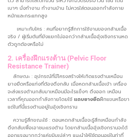
ตัว สามารถใส่ได้ทั้งวัน ระหว่างกิจวัตรประจำวัน เช่น เดิน
เบาๆ นั่งทำงาน ทำงานบ้าน ไม่ควรใส่ตอนออกกำลังกาย
หนักและกระแทกสูง
เหมาะกับใคร : คนที่อยากรู้สึกการใช้งานของกล้ามเนื้อ
จริง / ผู้เริ่มต้นที่ยังแยกไม่ออกว่ากล้ามเนื้ออุ้งเชิงกรานหด
ตัวถูกต้องหรือไม่
2. เครื่องฝึกแรงต้าน (Pelvic Floor
Resistance Trainer)
ลักษณะ : อุปกรณ์ที่มีโครงสร้างให้เกิดแรงต้านเหมือน
ยางยืดหรือแท่งที่ต้องดึงกลับ เมื่อหดกล้ามเนื้อเข้า เครื่อง
จะส่งแรงต้านกลับมาเหมือนมีอะไรแข็งๆ ดึงออก เหมือน
เวลาที่คุณออกกำลังกายโดยใช้
แถบยางยืด
ฝึกแขนหรือขา
แต่ในที่นี้แรงต้านอยู่ในอุ้งเชิงกราน
ความรู้สึกขณะใช้ : ตอนหดกล้ามเนื้อจะรู้สึกเหมือนกำลัง
ดึงกลับเพื่อเอาชนะแรงต้าน โดยกล้ามเนื้ออุ้งเชิงกรานจะได้
ออกแรงมากกว่าแค่ขมิบเปล่าๆ แนะนำให้ใช้ตอนอยู่ในท่าที่